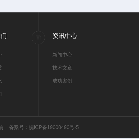
我们
资讯中心
介
新闻中心
质
技术文章
化
成功案例
们
权所有
备案号：皖ICP备19000490号-5