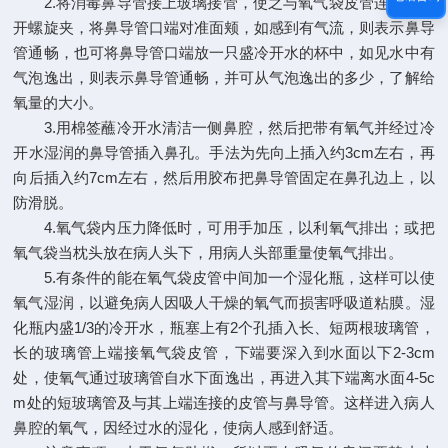
2.将消毒鼻导管接上玻璃接管，使之与氧气袋皮管连紧；打
开螺旋夹，将鼻导管口端对准面颊，如感到有气流，则表示鼻导
管通畅，也可将鼻导管口端放一只盛冷开水的杯中，如见水中有
气泡逸出，则表示鼻导管通畅，并可从气泡逸出的多少，了解给
氧量的大小。
3.用棉签蘸冷开水清洁一侧鼻腔，然后把带有氧气并经过冷
开水湿润的鼻导管插入鼻孔。手法为先向上插入约3cm左右，再
向后插入约7cm左右，然后用胶布把鼻导管固定在鼻孔边上，以
防滑脱。
4.氧气袋内压力降低时，可用手加压，以利氧气排出；或把
氧气袋当枕头放在病人头下，用病人头部重量使氧气排出。
5.有条件的能在氧气袋皮管中间加一个湿化瓶，这样可以使
氧气湿润，以避免病人因吸人干燥的氧气而损害呼吸道粘膜。湿
化瓶内盛1/3的冷开水，瓶塞上有2个孔插入长、短两根玻璃管，
长的玻璃管上端接氧气袋皮管，下端要深入到水面以下2-3cm
处，使氧气通过玻璃管自水下面逸出，再进入其下端离水面4-5c
m处的短玻璃管及与其上端连接的皮管与鼻导管。这样进入病人
鼻腔的氧气，因经过水的湿化，使病人感到舒适。