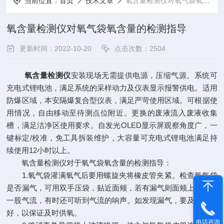
当前位置：
首页
技术文章
氧含量检测仪对氧气袋氧含量的检测指导
氧含量检测仪对氧气袋氧含量的检测指导
更新时间：2022-10-20
点击次数：2504
氧含量检测仪
安装现场无需提供电源，压缩气源。系统可
充电式锂电池，满足系统的采样动力及仪表显示报警供电。适用
防爆区域，本安隔爆复合型仪表，满足严苛使用区域。可根据使
用情况，自由移动至待测点位附近。更换的废液流入废液收集
槽，满足洁净区使用要求。自发光OLED显示屏观察角度广，一
键标定/校准，免工具拆装维护，大容量可充电式锂电池满足持
续使用12小时以上。
氧含量检测仪对于氧气袋氧含量的检测指导：
1.氧气袋灌满氧气后要用螺旋夹将橡皮管夹紧。检查氧气袋
是否漏气，可用双手压袋，贴近面颊，若有漏气则面颊上可感到
一股气流，有时还可听到气流的响声。如发现漏气，要及时修理
好，以保证及时供氧。
电话咨询