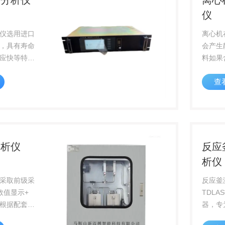
量分析仪
离心
仪
仪选用进口
离心机
，具有寿命
会产生
应快等特点
料如果
制，无堵塞
类等可
查
氢气等还原
就会有
的测量自带
大延长传感
机对话菜
分析仪
反应
析仪
采取前级采
反应釜
数值显示+
TDL
根据配套需
器，专
A 信号远传至
等行业