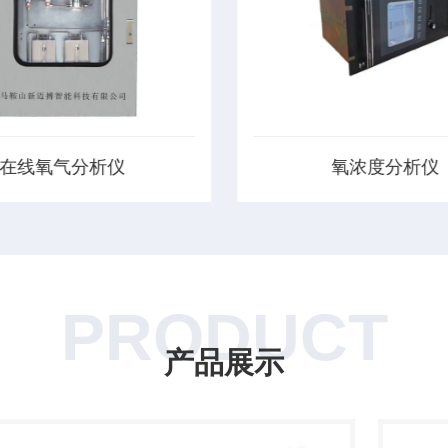
氧浓度分析仪
微量氧含量分
分析仪内部处理电路采用全新高
微量氧含量分析仪选用进口
学模型进行曲线校正，数字化处
感器，具有寿命长、精度高
高稳定性和可靠性。标准隔离4
特点采用电子流量控制，无
A模拟信号输出，可直接与DCS
用于高纯氢气等还原性气体
接。可连续测量SO2、NO、
测量自带精密过滤器，大大
PRODUCT
CO、CO2、CH4、O...
寿命全中文人机对话菜单，操
产品展示