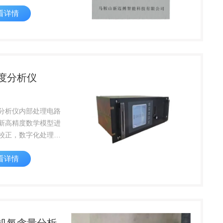
证釜内处于绝氧状
看详情
氧含量需控制在
OL 以内；对传感器的
命、准确性、误差及
间提出了更高的要求
度分析仪
分析仪内部处理电路
新高精度数学模型进
校正，数字化处理，
稳定性和可靠性。标
看详情
4～20mA模拟信号输
直接与DCS进行连
连续测量SO2、
O、CO2、CH4、