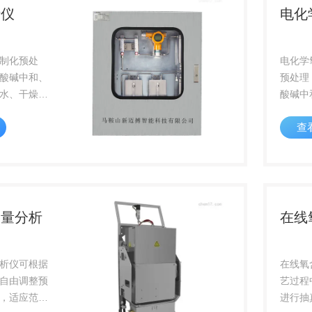
析仪
电化
制化预处
电化学
酸碱中和、
预处理
水、干燥、
酸碱中
水、降
查
流等
含量分析
在线
析仪可根据
在线氧
自由调整预
艺过程
，适应范围
进行抽