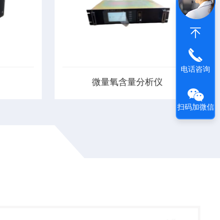
电话咨询
析仪
离心机氧含量分析仪
燃料电池传
离心机在高速运转的时候，会产生静电
扫码加微信
、响应快等
火花，里面的物料如果含有醇类、苯
堵塞现象可
类、酯类等可燃性挥发性的气体，就会
中微量氧的
有爆炸的安全隐患
延长传感器
作直...