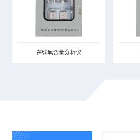
在线氧气分析仪
，
在线氧气分析仪能用于医药、化工等反
氧浓度
应釜内氧含量的监测。对样气进行酸碱
精度数
且
中和、除水、干燥、恒压等，确保分析
理，具有
感
仪表稳定长期工作。当反应釜内氧含量
～20m
时
超过预设定值时，自动控制氮气阀门的
进行连
开闭