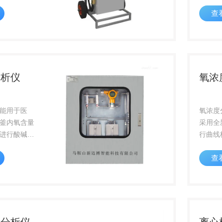
/校准，免
分的保
查
热插拔更换
态，且
1%V
使用寿
响应时
分析仪
氧浓
能用于医
氧浓度
釜内氧含量
采用全
进行酸碱中
行曲线
、恒压等，
具有高
查
定长期工
准隔离
氧含量超过
出，可
动控制氮气
接。可
NO、C
O...