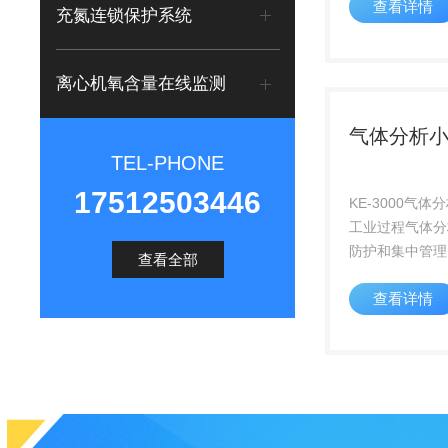
查看详情
DCS/GDS 
充氮连锁保护系统
动化连锁控制
离心机氧含量在线监测
气体分析
TEL-PHONE
17512503446
KE-3000气
工业过程气体分
防护和集中管理
查看全部
式建筑物，是过
查看详情
（PAT）的重