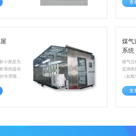
查
等，实现整体自
储罐等
小屋
煤气
系统
体分析小屋是为
煤气过
析系统提供
监测焦
的专用预制
（如氧
程分析技术
等），
查
要基础设施
业，确
烧控制