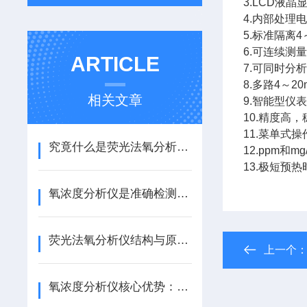
3.LCD液
4.内部处
5.标准隔离
6.可连续测量
ARTICLE
7.可同时分
8.多路4～2
相关文章
9.智能型仪
10.精度高
11.菜单式
究竟什么是荧光法氧分析仪？它又是如何工作的？
12.ppm和m
13.极短预
氧浓度分析仪是准确检测气体中氧气含量/浓度的专用仪器
荧光法氧分析仪结构与原理：危险气体如何被“精准捕捉”？
上一个
氧浓度分析仪核心优势：精度、稳定与智能化的三重保障