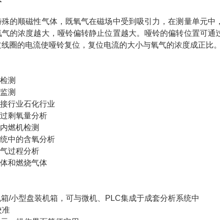
特殊的顺磁性气体，既氧气在磁场中受到吸引力，在测量单元中
氧气的浓度越大，哑铃偏转静止位置越大。哑铃的偏转位置可通
过线圈的电流使哑铃复位，复位电流的大小与氧气的浓度成正比
度检测
氧监测
焊接行业石化行业
的过剩氧量分析
和内燃机检测
系统中的含氧分析
沼气过程分析
气体和燃烧气体
寸机箱/小型盘装机箱，可与微机、PLC集成于成套分析系统中
校准