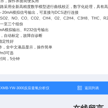
晶显示，操作界面简便实用
理电路采用全新高精度数学模型进行曲线校正，数字化处理，具有
4～20mA模拟信号输出，可直接与DCS进行连接
SO2、NO、CO、CO2、CH4、O2、C2H4、C3H8、THC、R
析一至三个组份
0mA模拟输出、R232信号输出
表，自动标定，故障自诊断
，稳定性好
操作，全中文液晶显示，操作简单
g/m3可选
热时间，5分钟
：
XMB-YW-3000反应釜氧分析仪
返回列表