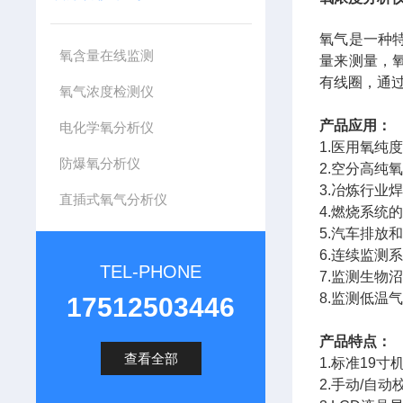
氧气是一种
氧含量在线监测
量来测量，
有线圈，通
氧气浓度检测仪
产品应用：
电化学氧分析仪
1.医用氧纯
防爆氧分析仪
2.空分高纯
3.冶炼行业
直插式氧气分析仪
4.燃烧系统
5.汽车排放
6.连续监测
TEL-PHONE
7.监测生物
8.监测低温
17512503446
产品特点：
查看全部
1.标准19
2.手动/自动