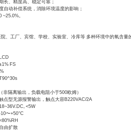
期长、精度高、稳定可靠；
度自动补偿系统，消除环境温度的影响；
~25.0%。
医院、工厂、宾馆、学校、实验室、冷库等 多种环境中的氧含量
LCD
±1% FS
1%
T90^30s
DC （非隔离输出，负载电阻小于500欧姆）
触点型无源报警输出，触点大容B220VAC/2A
~36V.DC, <5W
0〜+50°C
80%RH
自由扩散