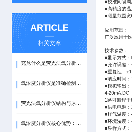
■
校准间隔周
■
高精度的温
■
测量范围宽0 
ARTICLE
应用范围：
广泛应用于
相关文章
技术参数：
■
显示方式：
究竟什么是荧光法氧分析仪？它又是如何工作的？
■
允许误差：
■
重复性：
±
■
响应时间：
氧浓度分析仪是准确检测气体中氧气含量/浓度的专用仪器
■模拟输出：
4-20mA.
1路可编程干
荧光法氧分析仪结构与原理：危险气体如何被“精准捕捉”？
■供电电源：18
■
样气温度：-1
■
环境湿度：<
氧浓度分析仪核心优势：精度、稳定与智能化的三重保障
■
采样方式：