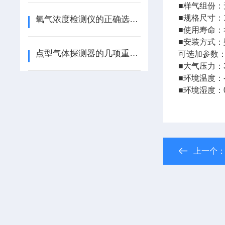
■
样气组份：
■
规格尺寸：160
氧气浓度检测仪的正确选购很重要
■
使用寿命：
■
安装方式：
点型气体探测器的几项重要用途
可选加参数
■
大气压力：30
■
环境温度：-4
■
环境湿度：0
上一个