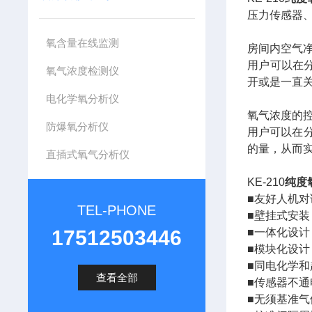
压力传感器
氧含量在线监测
房间内空气
用户可以在
氧气浓度检测仪
开或是一直
电化学氧分析仪
氧气浓度的
防爆氧分析仪
用户可以在
的量，从而
直插式氧气分析仪
KE-210
纯度
■
友好人机对
TEL-PHONE
■
壁挂式安装
17512503446
■
一体化设计
■
模块化设计
■
同电化学和
查看全部
■
传感器不通
■
无须基准气