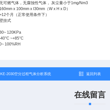
无可燃气体，无腐蚀性气体， 灰尘量小于1mg/Nm3
mm x 100mm x l30mm（W x H x D）
>12个月（正常使用条件下）
壁挂式
：
~ 120KPa
0°C ~+85°C
~ 100%RH
：
KE-2030空分过程气体分析系统
返回列表
在线留言