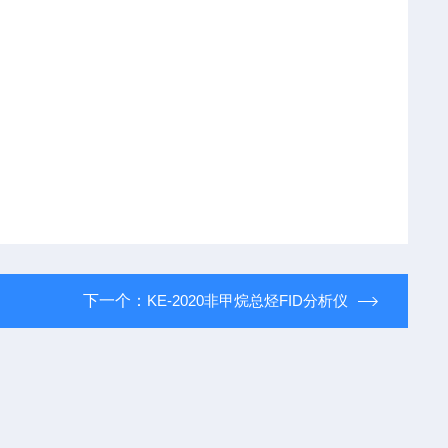
下一个：
KE-2020非甲烷总烃FID分析仪