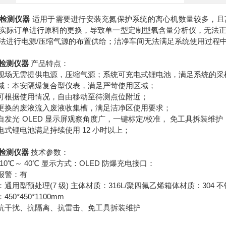
量检测仪器
适用于需要进行安装充氮保护系统的离心机数量较多，且
实际订单进行原料的更换，导致单一型定制型氧含量分析仪，无法
法进行电源/压缩气源的布置供给；洁净车间无法满足系统使用过程
检测仪器
产品特点：
：现场无需提供电源，压缩气源；系统可充电式锂电池，满足系统的
区域：本安隔爆复合型仪表，满足严苛使用区域；
：可根据使用情况，自由移动至待测点位附近；
：更换的废液流入废液收集槽，满足洁净区使用要求；
：自发光 OLED 显示屏观察角度广，一键标定/校准， 免工具拆装维
电式锂电池满足持续使用 12 小时以上；
检测仪器
技术参数：
-10℃～ 40℃ 显示方式：OLED 防爆充电接口：
光报警：有
：通用型预处理(7 级) 主体材质：316L/聚四氟乙烯箱体材质：304 
50*450*1100mm
：抗干扰、抗隔离、抗雷击、免工具拆装维护