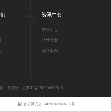
我们
资讯中心
介
新闻中心
质
技术文章
化
成功案例
们
权所有
备案号：皖ICP备19000490号-5
皖公网安备 34050302000615号