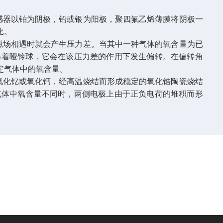
感器以铂为阴极，铅或银为阳极，聚四氟乙烯薄膜将阴极一
比。
磁场相遇时就会产生压力差。当其中一种气体的氧含量为已
吊着哑铃球，它会在该压力差的作用下发生偏转。在偏转角
定气体中的氧含量。
氧化钇或氧化钙，经高温烧结而形成稳定的氧化锆陶瓷烧结
气体中氧含量不同时，两侧电极上由于正负电荷的堆积而形